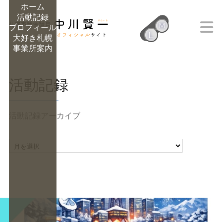
ホーム
活動記録
M
プロフィール
L
大好き札幌
M
事業所案内
活動記録
活動記録アーカイブ