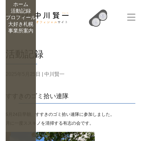
ホーム
活動記録
M
プロフィール
L
大好き札幌
M
事業所案内
活動記録
2025年5月25日
| 中川賢一
すすきのゴミ拾い連隊
5月24日早朝、すすきのゴミ拾い連隊に参加しました。
月に一度ススキノを清掃する有志の会です。