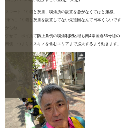
スマートゴミ箱と灰皿、喫煙所の設置を急がなくてはと痛感。
街中にゴミ箱と灰皿を設置してない先進国なんて日本くらいです
からね。
併せて、ポイ捨て防止条例の喫煙制限区域も南4条国道36号線の
南側、つまりススキノを含むエリアまで拡大するよう動きます。