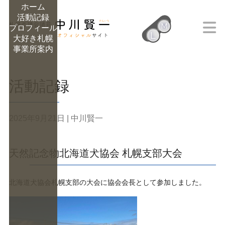
ホーム
活動記録
M
プロフィール
L
大好き札幌
M
事業所案内
活動記録
2025年9月21日
| 中川賢一
天然記念物北海道犬協会 札幌支部大会
北海道犬協会札幌支部の大会に協会会長として参加しました。