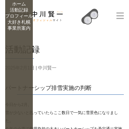
ホーム
活動記録
M
プロフィール
L
大好き札幌
M
事業所案内
活動記録
2025年2月1日
| 中川賢一
パートナーシップ排雪実施の判断
今日から2月。
雪が少ないと思っていたらここ数日で一気に雪景色になりまし
た。
今年の小雪で費用負担の大きいパートナーシップを予定通り実施