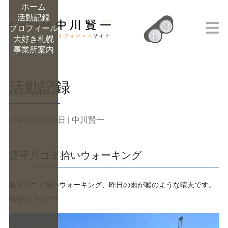
ホーム
活動記録
M
プロフィール
L
大好き札幌
M
事業所案内
活動記録
2024年10月5日
| 中川賢一
豊平川ゴミ拾いウォーキング
豊平川ゴミ拾いウォーキング、昨日の雨が嘘のような晴天です。
気持ちいい(^^♪