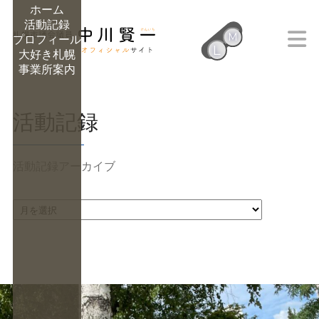
ホーム
活動記録
M
プロフィール
L
大好き札幌
M
事業所案内
活動記録
活動記録アーカイブ