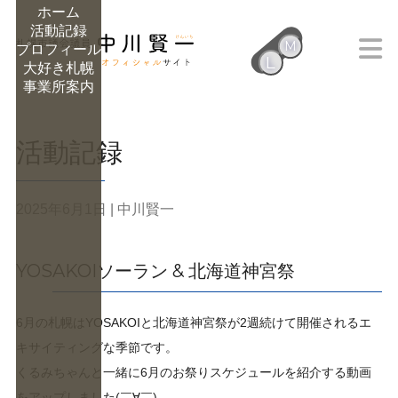
ホーム
活動記録
M
プロフィール
L
大好き札幌
M
事業所案内
活動記録
2025年6月1日
| 中川賢一
YOSAKOIソーラン & 北海道神宮祭
6月の札幌はYOSAKOIと北海道神宮祭が2週続けて開催されるエ
キサイティングな季節です。
くるみちゃんと一緒に6月のお祭りスケジュールを紹介する動画
をアップしました(￣∀￣)