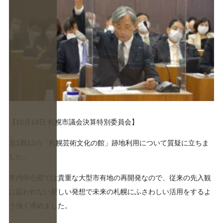
【10月14日 札幌市議会決算特別委員会】
北1西12の「札幌芸術文化の館」跡地利用について質疑に立ちま
した。
市内中心部では貴重な大型市有地の再開発なので、従来の先入観
に囚われない新しい発想で未来の札幌にふさわしい活用をするよ
う強く求めました。