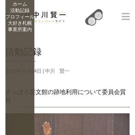
ホーム
活動記録
M
プロフィール
L
大好き札幌
M
事業所案内
活動記録
2022年10月14日
| 中川 賢一
さっぽろ芸文館の跡地利用について委員会質
疑