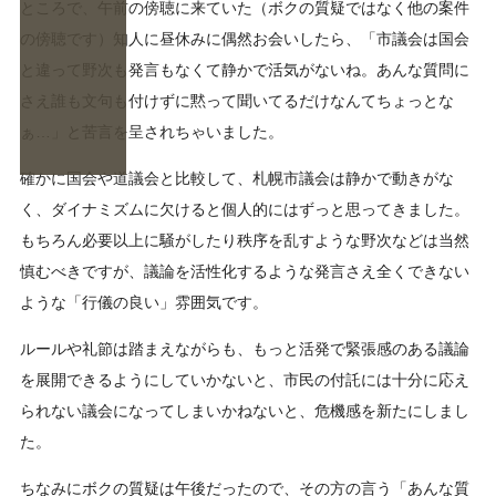
ところで、午前の傍聴に来ていた（ボクの質疑ではなく他の案件
の傍聴です）知人に昼休みに偶然お会いしたら、「市議会は国会
と違って野次も発言もなくて静かで活気がないね。あんな質問に
さえ誰も文句も付けずに黙って聞いてるだけなんてちょっとな
ぁ…」と苦言を呈されちゃいました。
確かに国会や道議会と比較して、札幌市議会は静かで動きがな
く、ダイナミズムに欠けると個人的にはずっと思ってきました。
もちろん必要以上に騒がしたり秩序を乱すような野次などは当然
慎むべきですが、議論を活性化するような発言さえ全くできない
ような「行儀の良い」雰囲気です。
ルールや礼節は踏まえながらも、もっと活発で緊張感のある議論
を展開できるようにしていかないと、市民の付託には十分に応え
られない議会になってしまいかねないと、危機感を新たにしまし
た。
ちなみにボクの質疑は午後だったので、その方の言う「あんな質