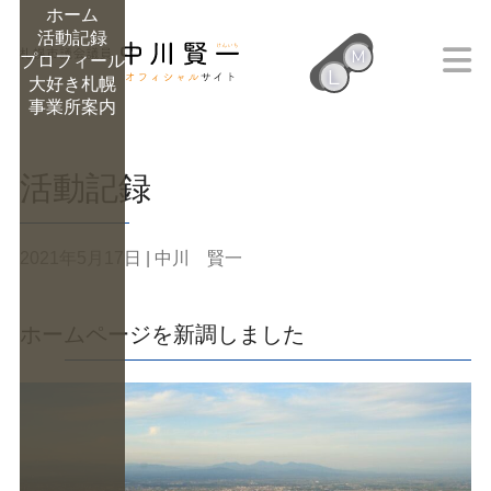
ホーム
活動記録
M
プロフィール
L
大好き札幌
M
事業所案内
活動記録
2021年5月17日
| 中川 賢一
ホームページを新調しました