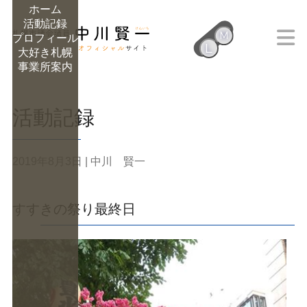
ホーム
活動記録
M
プロフィール
L
大好き札幌
M
事業所案内
活動記録
2019年8月3日
| 中川 賢一
すすきの祭り最終日