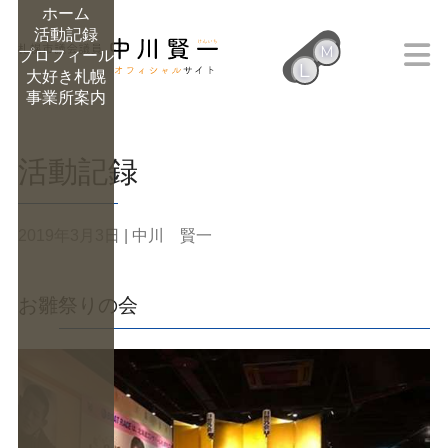
ホーム
活動記録
M
プロフィール
L
大好き札幌
M
事業所案内
活動記録
2019年3月3日
| 中川 賢一
お雛祭りの会