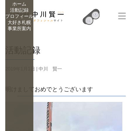
ホーム
活動記録
M
プロフィール
L
大好き札幌
M
事業所案内
活動記録
2019年1月1日
| 中川 賢一
明けましておめでとうございます