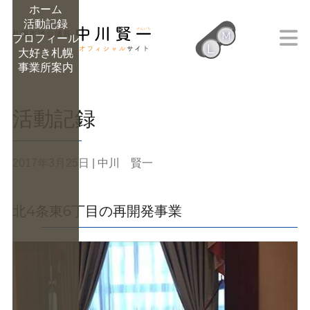
ホーム
活動記録
M
プロフィール
L
大好き札幌
M
事業所案内
活動記録
2017年3月25日
| 中川 賢一
北4条東6丁目の再開発事業