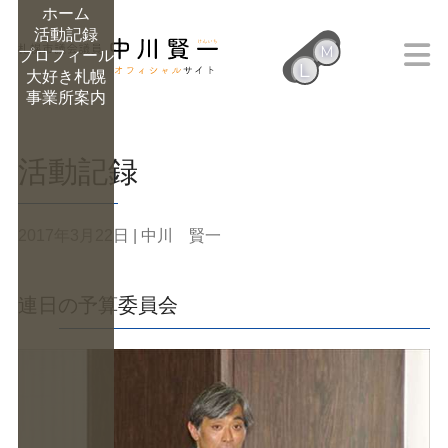
ホーム
活動記録
M
プロフィール
L
大好き札幌
M
事業所案内
活動記録
2017年3月22日
| 中川 賢一
連日の予算委員会