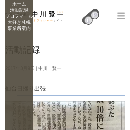
ホーム
活動記録
M
プロフィール
L
大好き札幌
M
事業所案内
活動記録
2017年3月9日
| 中川 賢一
仙台日帰り出張