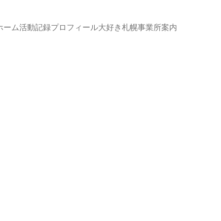
ホーム
活動記録
プロフィール
大好き札幌
事業所案内