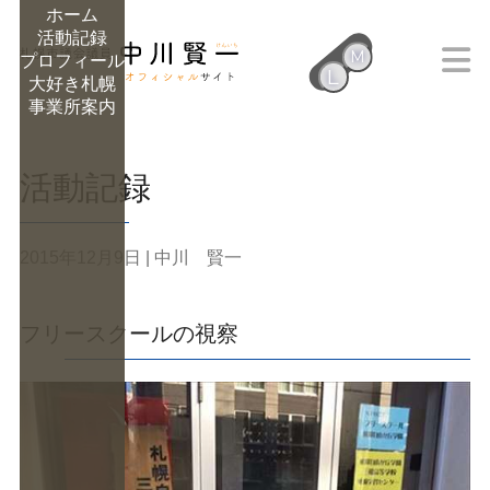
ホーム
活動記録
M
プロフィール
L
大好き札幌
M
事業所案内
活動記録
2015年12月9日
| 中川 賢一
フリースクールの視察