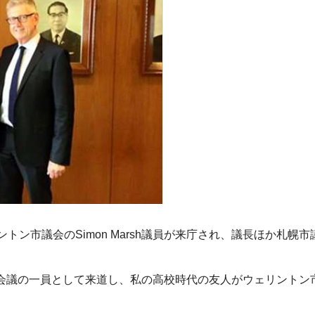
リントン市議会のSimon Marsh議員が来庁され、議長ほか札
人会議の一員として来道し、私の高校時代の友人がウェリントン