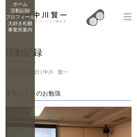
ホーム
活動記録
M
プロフィール
L
大好き札幌
M
事業所案内
活動記録
2010年1月26日
| 中川 賢一
まちづくりのお勉強